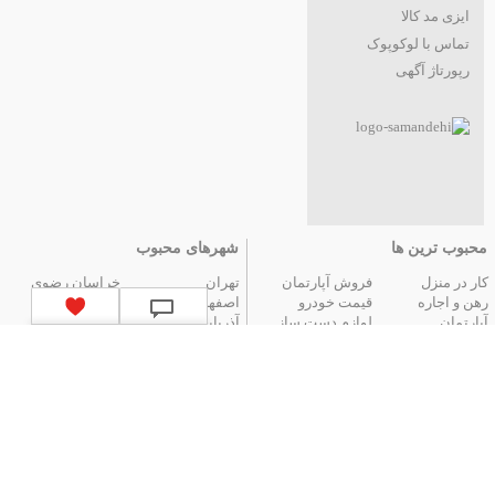
ایزی مد کالا
تماس با لوکوپوک
رپورتاژ آگهی
محبوب ترین ها
شهرهای محبوب
کار در منزل
فروش آپارتمان
تهران
خراسان رضوی
رهن و اجاره
قیمت خودرو
اصفهان
فارس
آپارتمان
لوازم دست ساز
آذربایجان شرقی
مازندران
عتیقه جات و آنتیک
گوشی موبایل
البرز
گیلان
تور ارزان آنتالیا
تور هوایی مشهد
کردستان
تور زمینی مشهد
لیست استان‌های ایران
|
آگهی های قدیمی
|
تمام آگهی ها
جستجوهای محبوب
قیمت
اخبار