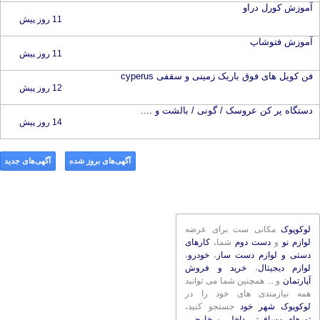
آموزش کورل دراو
11 روز پیش
آموزش فتوشاپ
11 روز پیش
فن کویل های فوق باریک زمینی و سقفی cyperus
12 روز پیش
دستگاه پر کن عروسک / گونی / بالشت و ....
14 روز پیش
آگهی‌های بروز شده
آگهی‌های جدید
لوکوپوک
مکانی ست برای عرضه
لوازم نو
و
دست دوم
شما،
کارهای
دستی و لوازم دست ساز
،
خودرو
،
لوازم دیجیتال
،
خرید و فروش
آپارتمان
و ... همچنین شما می توانید
همه نیازمندی های خود را در
لوکوپوک شهر خود
جستجو کنید،
تورهای مسافرتی داخلی
و
خارجی
،